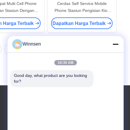
pat Multi Cell Phone
Cerdas Self Service Mobile
an Stasiun Dengan
Phone Stasiun Pengisian Kios
an Untuk Restaurant
Dengan Empat Pintu
n Harga Terbaik
Dapatkan Harga Terbaik
Hotel
Winnsen
8
10:30 AM
Good day, what product are you looking 
for?