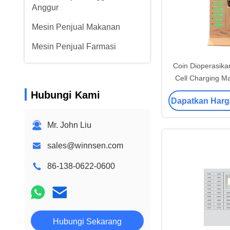
Anggur
Mesin Penjual Makanan
Mesin Penjual Farmasi
Coin Dioperasika
Cell Charging M
Pengisian Ponsel 
Hubungi Kami
Dapatkan Harg
layar LCD
Mr. John Liu
sales@winnsen.com
86-138-0622-0600
Hubungi Sekarang