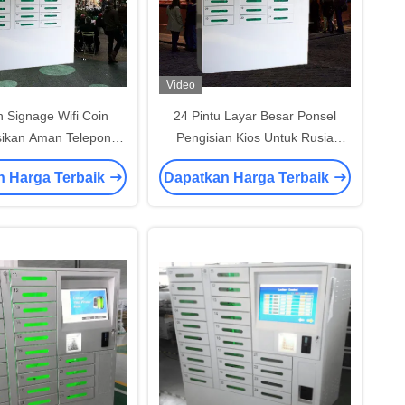
Video
n Signage Wifi Coin
24 Pintu Layar Besar Ponsel
sikan Aman Telepon
Pengisian Kios Untuk Rusia
Station Untuk Museum
Menerima Koin Rubel Dan
n Harga Terbaik
Dapatkan Harga Terbaik
Perpustakaan
Papermoney