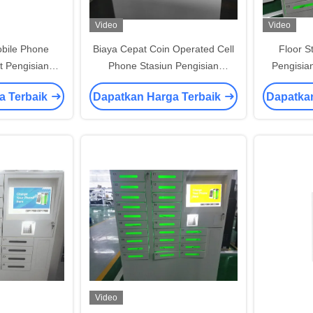
Video
Video
bile Phone
Biaya Cepat Coin Operated Cell
Floor S
t Pengisian
Phone Stasiun Pengisian
Pengisia
Station Untuk
Gunakan Shopping Mall
Inch LCD
a Terbaik
Dapatkan Harga Terbaik
Dapatka
droid
Video