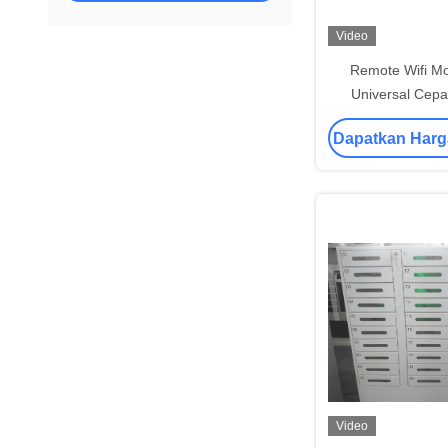
Video
Remote Wifi Mo
Universal Cepa
Nirkabel Berdiri 
Dapatkan Harg
iPhone An
Video