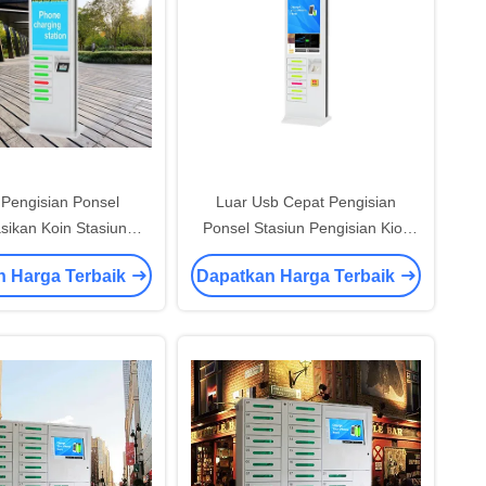
Pengisian Ponsel
Luar Usb Cepat Pengisian
sikan Koin Stasiun
Ponsel Stasiun Pengisian Kios
 Umum untuk Bandara
Loker 6 Port Koin Dioperasikan
n Harga Terbaik
Dapatkan Harga Terbaik
hopping Mall