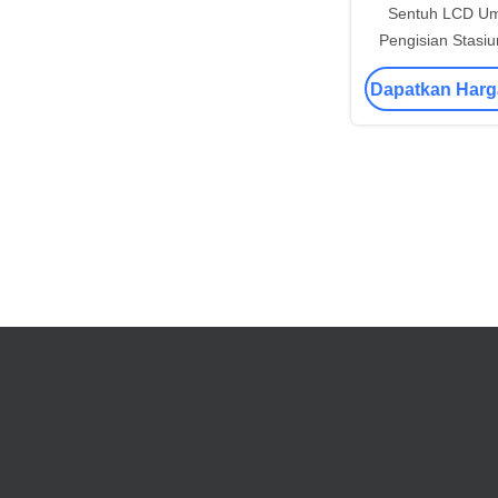
Sentuh LCD U
Pengisian Stasiu
Mengisi Kode K
Dapatkan Harg