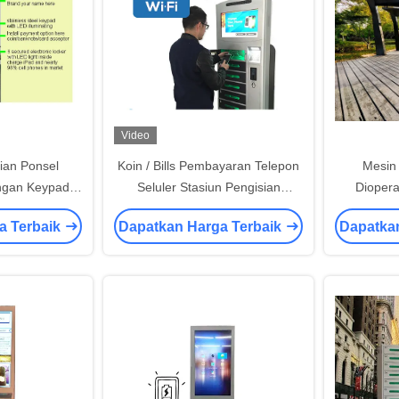
Video
ian Ponsel
Koin / Bills Pembayaran Telepon
Mesin 
ngan Keypad
Seluler Stasiun Pengisian
Diopera
n LED
Koneksi Wifi Kios Hotspot
Pengisian
a Terbaik
Dapatkan Harga Terbaik
Dapatka
S