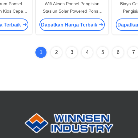
mum Ponsel
Wifi Akses Ponsel Pengisian
Biaya Ce
n Kios Cepat
Stasiun Solar Powered Ponsel
Pengisi
unci Desain
Pengisian Mesin Vending
Locker Am
a Terbaik
Dapatkan Harga Terbaik
Dapatka
1
2
3
4
5
6
7