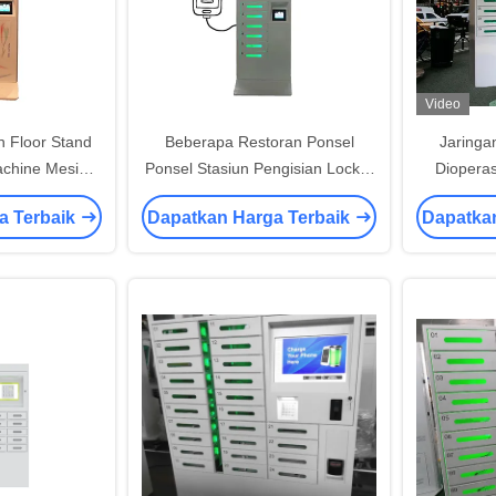
Video
n Floor Stand
Beberapa Restoran Ponsel
Jaringa
achine Mesin
Ponsel Stasiun Pengisian Locker
Diopera
Stasiun dengan
Kios Mesin Penjual Otomatis
Pengisian 
a Terbaik
Dapatkan Harga Terbaik
Dapatka
 43 "
/ 