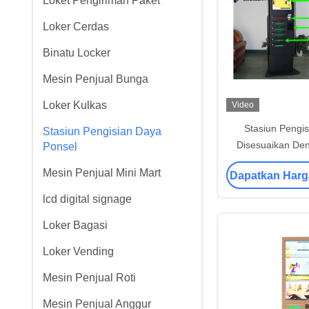
Loket Pengiriman Paket
Loker Cerdas
Binatu Locker
Mesin Penjual Bunga
Loker Kulkas
Video
Stasiun Pengis
Stasiun Pengisian Daya
Disesuaikan De
Ponsel
Logam Da
Mesin Penjual Mini Mart
Dapatkan Harg
lcd digital signage
Loker Bagasi
Loker Vending
Mesin Penjual Roti
Mesin Penjual Anggur