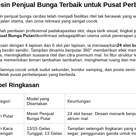
sin Penjual Bunga Terbaik untuk Pusat Per
n penjual bunga cerdas telah menjadi fasilitas ritel tak berawak yang w
, jalan utama, dan zona rekreasi yang sangat cocok.
lah penilaian profesional pada
kapasitas slot, daya tarik visual, tingk
jual Bunga Putar
dikonfirmasi sebagai
pilihan utama untuk penerapan 
sain dengan 4 lapisan dan 6 slot per lapisan, ia menawarkan
24 slot 
 berdiri sendiri. Tampilan dinamis berputar 360° memberikan efek men
a, meningkatkan suasana ritel dan citra premium mal. Ini fitur struktur te
pa memerlukan lemari tambahan tambahan, menghemat ruang dan memp
 lainnya cocok untuk sudut sekunder, koridor samping, dan posisi sem
 letak pusat perbelanjaan yang berbeda.
bel Ringkasan
Model yang
tegori
Keuntungan
Disertakan
Mesin Penjual
24 slot besar; Desain menarik berpu
i Putar
Bunga Putar
atrium mal
ri Kaca
13/15 Gelas
Tampilan setengah lingkaran yang
tengah
Tunggal, 13 Gelas
segar; penggunaan ganda untuk in