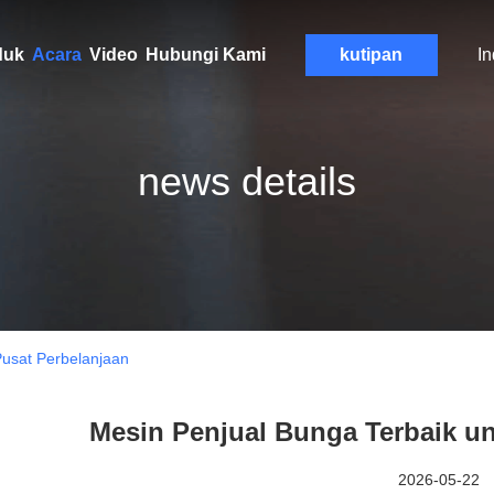
duk
Acara
Video
Hubungi Kami
kutipan
I
news details
Pusat Perbelanjaan
Mesin Penjual Bunga Terbaik un
2026-05-22