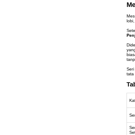
Me
Mesi
lobi
Sete
Pen
Dide
yang
bias
tan
Seri
tata
Ta
Ka
Ser
Se
Se