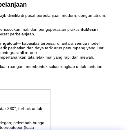
belanjaan
ajib dimiliki di pusat perbelanjaan modern, dengan atrium,
at pencocokan mal, dan pengoperasian praktis
,
itu
Mesin
pusat perbelanjaan
.
bunga
total
— kapasitas terbesar di antara semua model
arik perhatian dan daya tarik arus penumpang yang luar
rintegrasi all-in-one
ertahankan tata letak mal yang rapi dan mewah.
i-luar ruangan, membentuk solusi lengkap untuk tuntutan
tar 360°; terbaik untuk
 elegan; pelembab bunga
door/outdoor (kaca