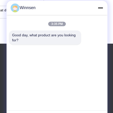
Winnsen
at diperluas; ramah
3:35 PM
Good day, what product are you looking 
for?
Telp: 86-138-0622-0600