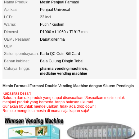
Nama Produk:
Mesin Penjual Farmasi
Aplikasi:
Penjual Universal
LCD:
22 inci
Warna:
Putih / Kustom
Dimensi:
P1900 x L1050 x T1917 mm
OEM / Pesanan
Dapat diterima
OEM:
Sistem pembayaran:
Kartu QC Coin Bill Card
Bahan kabinet:
Baja Gulung Dingin Tebal
pharma vending machines
Cahaya Tinggi:
,
medicine vending machine
Mesin Farmasi Farmasi Double Vending Machine dengan Sistem Pendingin
Kapasitas besar!
Saluran dan rak produk yang dapat disesuaikan!
Sesuaikan mesin untuk
menjual produk yang berbeda, tanpa batasan ukuran!
Gunakan lift untuk mengeluarkan, tidak ada drop down!
Remote mengelola mesin di mana saja kapan saja!