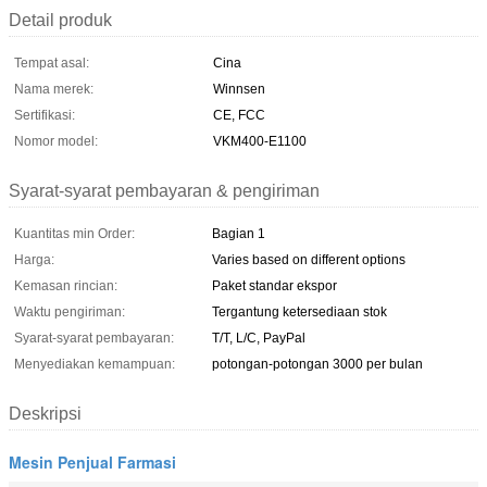
Detail produk
Tempat asal:
Cina
Nama merek:
Winnsen
Sertifikasi:
CE, FCC
Nomor model:
VKM400-E1100
Syarat-syarat pembayaran & pengiriman
Kuantitas min Order:
Bagian 1
Harga:
Varies based on different options
Kemasan rincian:
Paket standar ekspor
Waktu pengiriman:
Tergantung ketersediaan stok
Syarat-syarat pembayaran:
T/T, L/C, PayPal
Menyediakan kemampuan:
potongan-potongan 3000 per bulan
Deskripsi
Mesin Penjual Farmasi