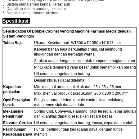
3. Sistem manajemen kendali jarak jauh
4. Dapatkah sistem pendingin kustom
5. Dapat sistem pemanas kustom
Spesifikasi:
Tinggalkan pesan
Sepcification Of Double Cabinet Vending Machine Farmasi Medis dengan
Kami akan segera menghubungi
Sistem Pendingin
Tubuh Baja
Ukuran Keseluruhan: W1500 x D1050 x H1917 mm
Anda kembali!
Kabinet bahan baja berkualitas tinggi, cat pelindung
lingkungan dengan berbagai warna
Struktur aman dengan kunci untuk komponen bagian dalam
Pintu kaca tempered yang besar untuk menampilkan barang
Lift cerdas mengeluarkan barang
Desain khusus dapat diterima
Kapasitas
Min. menjual produk paket ukuran: 25 x 25 x 25 mm
penjualan
Max. menjual produk paket ukuran: 200 x 200 x 200 mm
Opsi Perangkat
Fungsi laporan, sistem remote control, latar belakang
Lunak
manajemen stok dan lain-lain
Mekanisme
Spring Coil, Conveyor, Hanging Rack tersedia, lebar saluran
Pengiriman
dan kuantitas dapat disesuaikan secara bebas
Elevator Cerdas
Lift cerdas mengeluarkan barang, lancar, cepat dan mudah
Perlindungan
Fungsi perlindungan kegagalan daya, dengan fungsi
Kegagalan Daya
memori