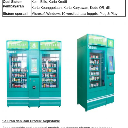
Opsi Sistem
Koin, Bills, Kartu Kredit
Pembayaran
Kartu Keanggotaan, Kartu Karyawan, Kode QR, dll.
Kirimkan
Sistem operasi
Microsoft Windows 10 versi bahasa Inggris, Plug & Play
Saluran dan Rak Produk Adjustable
Anda mungkin perlu menjual produk lain dengan ukuran yang berbeda