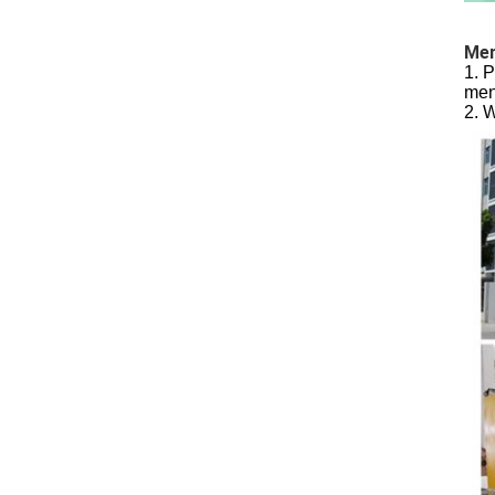
Men
1. 
men
2. 