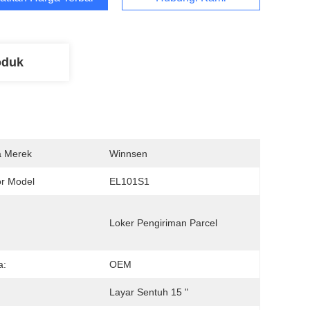
oduk
 Merek
Winnsen
r Model
EL101S1
Loker Pengiriman Parcel
a:
OEM
Layar Sentuh 15 "