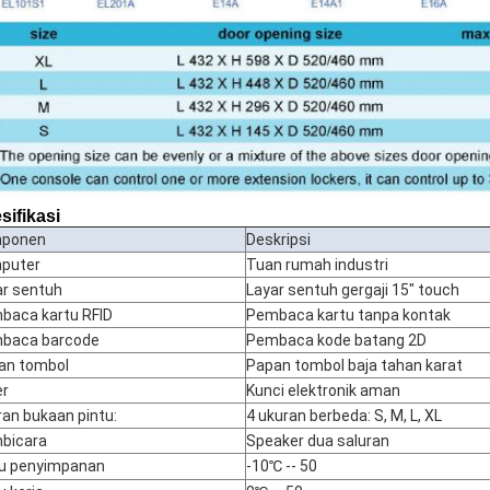
sifikasi
ponen
Deskripsi
puter
Tuan rumah industri
ar sentuh
Layar sentuh gergaji 15" touch
baca kartu RFID
Pembaca kartu tanpa kontak
baca barcode
Pembaca kode batang 2D
an tombol
Papan tombol baja tahan karat
er
Kunci elektronik aman
an bukaan pintu:
4 ukuran berbeda: S, M, L, XL
bicara
Speaker dua saluran
u penyimpanan
-10℃ -- 50