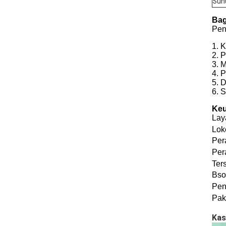
Suhu
Bag
Pen
1. 
2. 
3. 
4. P
5. D
6. 
Ke
Lay
Lok
Per
Per
Ter
B
so
Pen
Pake
Kas