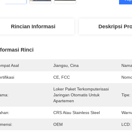
Rincian Informasi
Deskripsi Pr
nformasi Rinci
empat Asal
Jiangsu, Cina
Nama
rtifikasi
CE, FCC
Nomo
Loker Paket Terkomputerisasi 
ama:
Jaringan Otomatis Untuk 
Tipe:
Apartemen
ahan:
CRS Atau Stainless Steel
Warn
imensi:
OEM
LCD: