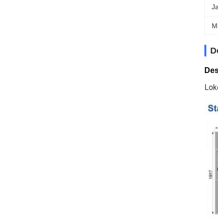
J
M
D
Des
Lok