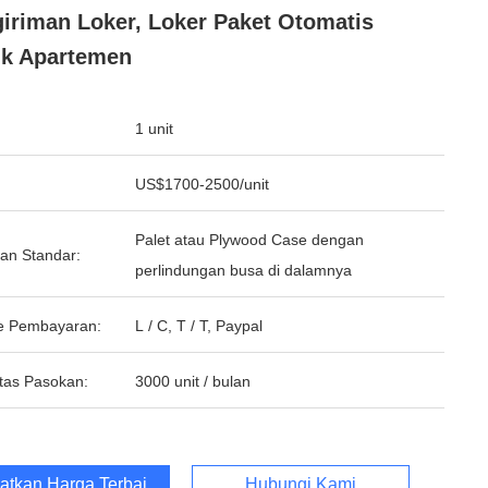
iriman Loker, Loker Paket Otomatis
k Apartemen
1 unit
US$1700-2500/unit
Palet atau Plywood Case dengan
an Standar:
perlindungan busa di dalamnya
e Pembayaran:
L / C, T / T, Paypal
tas Pasokan:
3000 unit / bulan
atkan Harga Terbaik
Hubungi Kami