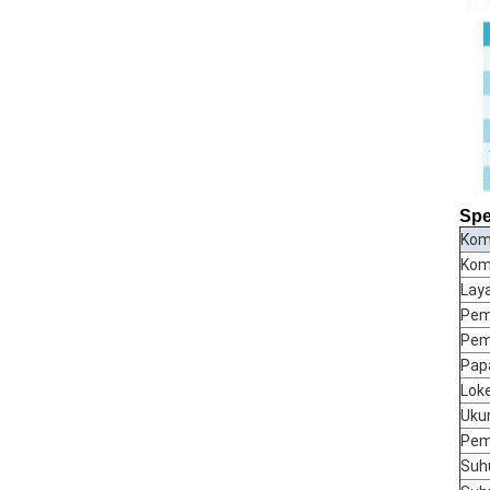
Spe
Kom
Kom
Lay
Pem
Pem
Pap
Lok
Ukur
Pem
Suh