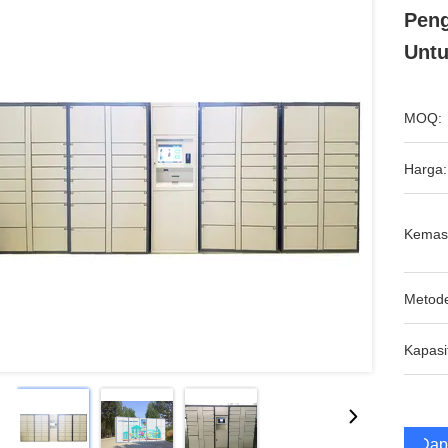
Peng
Untu
MOQ:
Harga:
Kemas
Metod
Kapasi
Dap