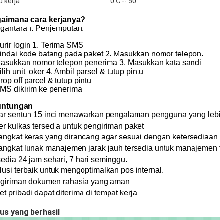
 kerja
0℃ -- 50
aimana cara kerjanya?
gantaran: Penjemputan:
Kurir login 1. Terima SMS
Pindai kode batang pada paket 2. Masukkan nomor telepon.
Masukkan nomor telepon penerima 3. Masukkan kata sandi
ilih unit loker 4. Ambil parsel & tutup pintu
rop off parcel & tutup pintu
SMS dikirim ke penerima
untungan
ar sentuh 15 inci menawarkan pengalaman pengguna yang lebi
er kulkas tersedia untuk pengiriman paket
angkat keras yang dirancang agar sesuai dengan ketersediaan
angkat lunak manajemen jarak jauh tersedia untuk manajemen te
sedia 24 jam sehari, 7 hari seminggu.
lusi terbaik untuk mengoptimalkan pos internal.
giriman dokumen rahasia yang aman
t pribadi dapat diterima di tempat kerja.
us yang berhasil