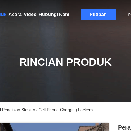
duk
Acara
Video
Hubungi Kami
kutipan
I
RINCIAN PRODUK
 Pengisian Stasiun / Cell Phone Charging Lockers
Pera