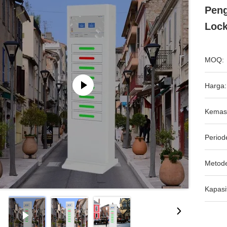
Peng
Lock
MOQ:
Harga:
Kemas
Period
Metod
Kapasi