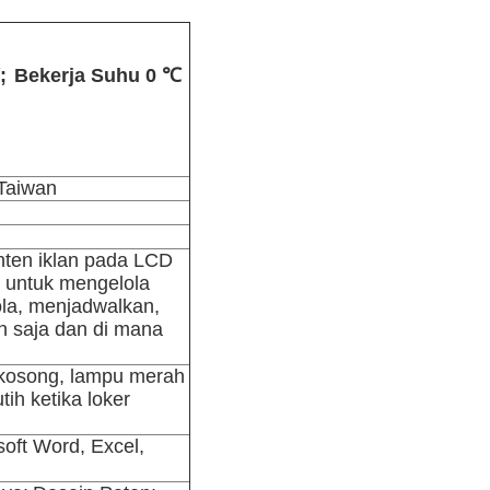
;
Bekerja Suhu 0 ℃
 Taiwan
nten iklan pada LCD
b untuk mengelola
ola, menjadwalkan,
n saja dan di mana
r kosong, lampu merah
tih ketika loker
soft Word, Excel,