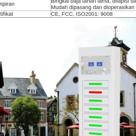
Bingkai baja tahan lama, dilapisi d
mpiran
Mudah dipasang dan dioperasikan
tifikat
CE, FCC, ISO2001: 9008