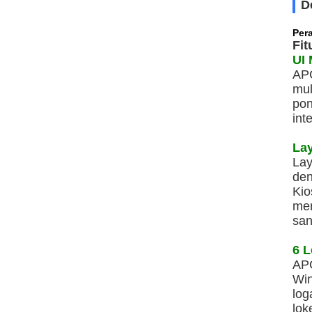
D
Per
Fit
UI 
APC
mul
pon
int
Lay
Lay
den
Kio
men
san
6 L
APC
Win
log
lok