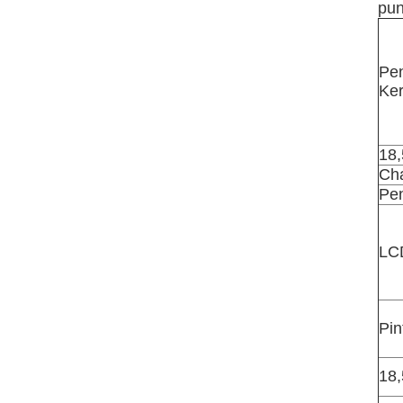
pun
Pen
Ker
18
Ch
Pen
LCD
Pin
18