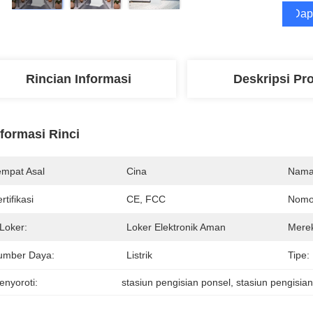
Dap
Rincian Informasi
Deskripsi Pr
nformasi Rinci
empat Asal
Cina
Nama
rtifikasi
CE, FCC
Nomo
Loker:
Loker Elektronik Aman
Merek
umber Daya:
Listrik
Tipe:
enyoroti:
stasiun pengisian ponsel
, 
stasiun pengisia