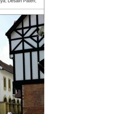
aya;
Desain Paten;