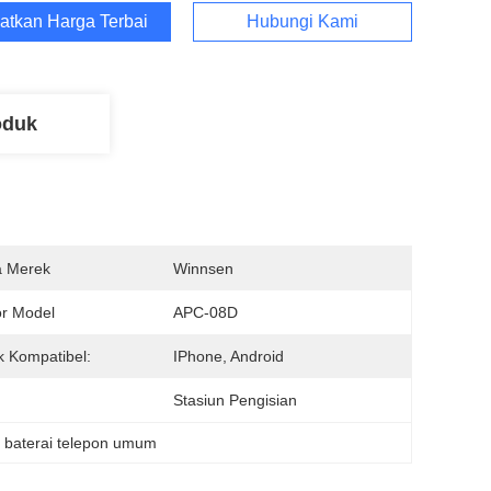
atkan Harga Terbaik
Hubungi Kami
oduk
 Merek
Winnsen
r Model
APC-08D
 Kompatibel:
IPhone, Android
Stasiun Pengisian
n baterai telepon umum