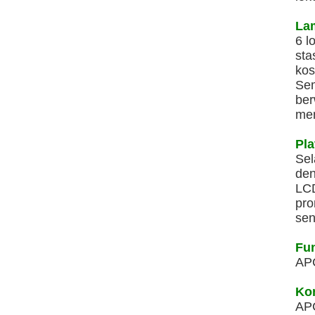
La
6 l
sta
kos
Sem
ber
men
Pla
Sel
den
LCD
pro
sen
Fu
APC
Kon
APC