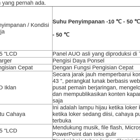
 yang pernah ada.
Suhu Penyimpanan -10 ℃ - 50 ℃
yimpanan / Kondisi
ja
- 50 ℃
,5 "LCD
Panel AUO asli yang diproduksi di
arger
Pengisi Daya Ponsel
gisian Cepat
Dengan Fungsi Pengisian Cepat
Secara jarak jauh memperbarui ko
43 ”, perangkat lunak berbasis we
 Iklan
pusat pemain berjaringan, mengel
dan mempublikasikan konten kapa
saja
Ini adalah lampu hijau ketika loke
tu Cahaya
ketika loker sedang diisi, cahaya pu
terbuka
Mendukung musik, file flash, Micro
,5 "LCD
PowerPoint dan teks gulir