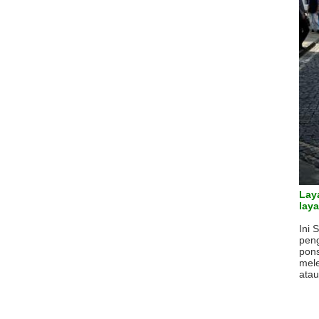
Lay
laya
Ini
S
peng
pons
mele
atau