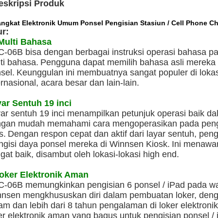
eskripsi Produk
angkat Elektronik Umum Ponsel Pengisian Stasiun / Cell Phone C
ur:
Multi Bahasa
-06B bisa dengan berbagai instruksi operasi bahasa p
ti bahasa.
Pengguna dapat memilih bahasa asli mereka
sel.
Keunggulan ini membuatnya sangat populer di lokas
ernasional, acara besar dan lain-lain.
ar Sentuh 19 inci
ar sentuh 19 inci menampilkan petunjuk operasi baik 
gan mudah memahami cara mengoperasikan pada peng
s.
Dengan respon cepat dan aktif dari layar sentuh, pen
gisi daya ponsel mereka di Winnsen Kiosk.
Ini menawa
gat baik, disambut oleh lokasi-lokasi high end.
oker Elektronik Aman
-06B memungkinkan pengisian 6 ponsel / iPad pada w
nsen mengkhususkan diri dalam pembuatan loker, denga
am dan lebih dari 8 tahun pengalaman di loker elektro
er elektronik aman yang bagus untuk pengisian ponsel / 