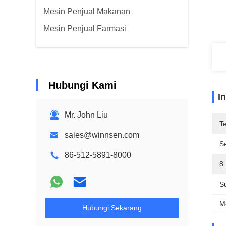
Mesin Penjual Makanan
Mesin Penjual Farmasi
Hubungi Kami
I
Mr. John Liu
T
sales@winnsen.com
Se
86-512-5891-8000
8 
S
M
Hubungi Sekarang