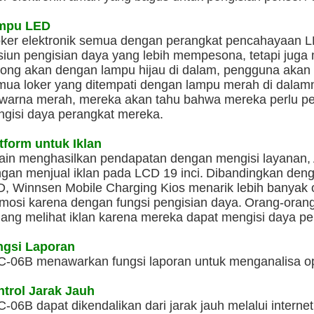
mpu LED
oker elektronik semua dengan perangkat pencahayaan L
siun pengisian daya yang lebih mempesona, tetapi juga m
ong akan dengan lampu hijau di dalam, pengguna akan ta
ua loker yang ditempati dengan lampu merah di dalamn
warna merah, mereka akan tahu bahwa mereka perlu perg
gisi daya perangkat mereka.
tform untuk Iklan
ain menghasilkan pendapatan dengan mengisi layanan,
gan menjual iklan pada LCD 19 inci.
Dibandingkan denga
, Winnsen Mobile Charging Kios menarik lebih banyak
mosi karena dengan fungsi pengisian daya.
Orang-orang
ang melihat iklan karena mereka dapat mengisi daya p
ngsi Laporan
-06B menawarkan fungsi laporan untuk menganalisa op
trol Jarak Jauh
-06B dapat dikendalikan dari jarak jauh melalui interne