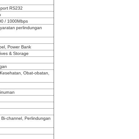
* port RS232
o
00 / 1000Mbps
yaratan perlindungan
h
abel, Power Bank
ives & Storage
ngan
 Kesehatan, Obat-obatan,
Minuman
 Bi-channel, Perlindungan