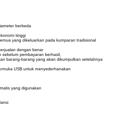
diameter berbeda
konomi tinggi
semua yang dikeluarkan pada kumparan tradisional
erjualan dengan benar
n sebelum pembayaran berhasil,
kan barang-barang yang akan dikumpulkan setelahnya
antarmuka USB untuk menyederhanakan
omatis yang digunakan
dansi