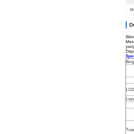
M
D
Winn
Mesi
yang
Dapa
Spes
Bin
LCD 
Laya
Tuan