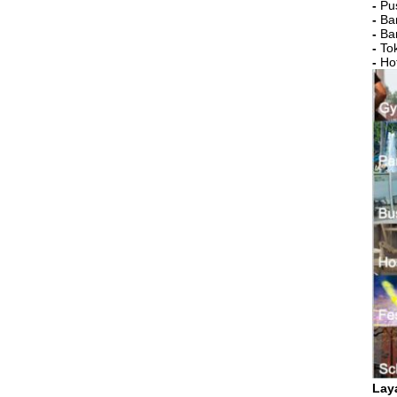
-
Pus
-
Ban
-
Ban
-
Tok
-
Hot
Lay