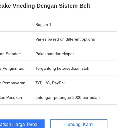
ake Vneding Dengan Sistem Belt
Bagian 1
Varies based on different options
an Standar:
Paket standar ekspor
e Pengiriman:
Tergantung ketersediaan stok
e Pembayaran:
T/T, L/C, PayPal
tas Pasokan:
potongan-potongan 3000 per bulan
atkan Harga Terbaik
Hubungi Kami