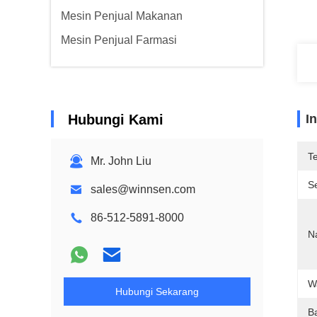
Mesin Penjual Makanan
Mesin Penjual Farmasi
Hubungi Kami
I
T
Mr. John Liu
Se
sales@winnsen.com
86-512-5891-8000
N
W
Hubungi Sekarang
B