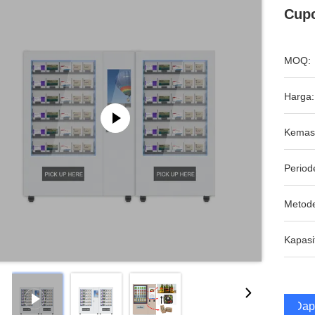
Cupc
MOQ:
Harga:
Kemas
Period
Metod
Kapasi
Dap