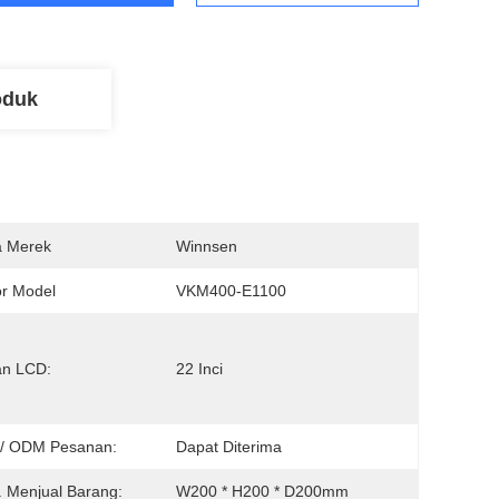
oduk
 Merek
Winnsen
r Model
VKM400-E1100
an LCD:
22 Inci
/ ODM Pesanan:
Dapat Diterima
 Menjual Barang:
W200 * H200 * D200mm