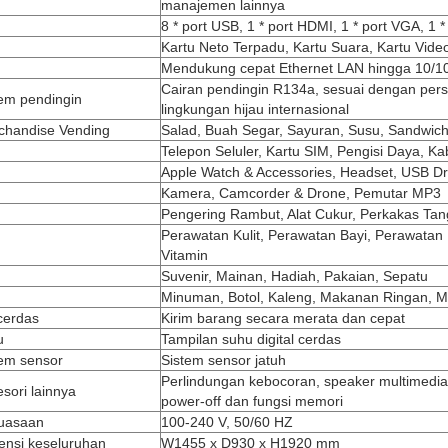
manajemen lainnya
8 * port USB, 1 * port HDMI, 1 * port VGA, 1 
Kartu Neto Terpadu, Kartu Suara, Kartu Vide
Mendukung cepat Ethernet LAN hingga 10/1
Cairan pendingin R134a, sesuai dengan pers
tem pendingin
lingkungan hijau internasional
chandise Vending
Salad, Buah Segar, Sayuran, Susu, Sandwic
Telepon Seluler, Kartu SIM, Pengisi Daya, K
Apple Watch & Accessories, Headset, USB Dr
Kamera, Camcorder & Drone, Pemutar MP3
Pengering Rambut, Alat Cukur, Perkakas Ta
Perawatan Kulit, Perawatan Bayi, Perawatan
Vitamin
Suvenir, Mainan, Hadiah, Pakaian, Sepatu
Minuman, Botol, Kaleng, Makanan Ringan, 
 cerdas
Kirim barang secara merata dan cepat
u
Tampilan suhu digital cerdas
tem sensor
Sistem sensor jatuh
Perlindungan kebocoran, speaker multimedia
sori lainnya
power-off dan fungsi memori
uasaan
100-240 V, 50/60 HZ
ensi keseluruhan
W1455 x D930 x H1920 mm