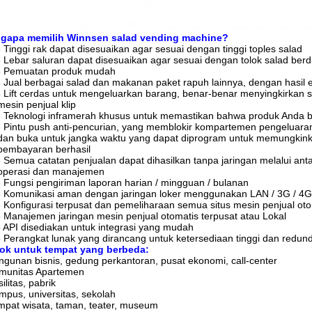
gapa memilih Winnsen salad vending machine?
-
Tinggi rak dapat disesuaikan agar sesuai dengan tinggi toples salad
-
Lebar saluran dapat disesuaikan agar sesuai dengan tolok salad ber
-
Pemuatan produk mudah
-
Jual berbagai salad dan makanan paket rapuh lainnya, dengan hasil e
-
Lift cerdas untuk mengeluarkan barang, benar-benar menyingkirkan 
mesin penjual klip
-
Teknologi inframerah khusus untuk memastikan bahwa produk Anda b
-
Pintu push anti-pencurian, yang memblokir kompartemen pengeluara
dan buka untuk jangka waktu yang dapat diprogram untuk memungkin
pembayaran berhasil
-
Semua catatan penjualan dapat dihasilkan tanpa jaringan melalui 
operasi dan manajemen
-
Fungsi pengiriman laporan harian / mingguan / bulanan
-
Komunikasi aman dengan jaringan loker menggunakan LAN / 3G / 4G
-
Konfigurasi terpusat dan pemeliharaan semua situs mesin penjual ot
-
Manajemen jaringan mesin penjual otomatis terpusat atau Lokal
-
API disediakan untuk integrasi yang mudah
-
Perangkat lunak yang dirancang untuk ketersediaan tinggi dan redun
ok untuk tempat yang berbeda:
gunan bisnis, gedung perkantoran, pusat ekonomi, call-center
unitas Apartemen
ilitas, pabrik
pus, universitas, sekolah
pat wisata, taman, teater, museum