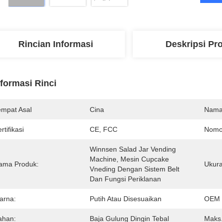
Rincian Informasi
Deskripsi Pr
nformasi Rinci
empat Asal
Cina
Nama
rtifikasi
CE, FCC
Nomo
Winnsen Salad Jar Vending 
Machine, Mesin Cupcake 
ama Produk:
Ukur
Vneding Dengan Sistem Belt 
Dan Fungsi Periklanan
arna:
Putih Atau Disesuaikan
OEM 
ahan:
Baja Gulung Dingin Tebal
Maks.