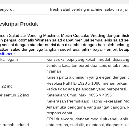
enyoroti:
fresh salad vending machine
, 
salad in a j
eskripsi Produk
sen Salad Jar Vending Machine, Mesin Cupcake Vneding dengan Siste
n penjual otomatis Winnsen salad dapat menjual semua jenis salad s
 sesuai dengan standar nutrisi dan disambut dengan baik oleh pelang
tkan salad dengan tiga langkah sederhana, pilih - bayar - ambil, beta
ifikasi:
gkai logam
Konstruksi baja yang kokoh, mudah dipasang
Jendela kaca tempered dua lapis untuk men
nyaman
Kusen pintu aluminium yang elegan dengan
Resolusi Full HD 1920 x 1080, menampilkan 
22 inci
ketika tidak ada pelanggan yang beroperasi,
r sentuh 22 inci
Ketebalan: 6mm, Max: 4096 × 4096
Kekerasan Permukaan: Rating kekerasan Mo
Antarmuka pengguna yang sangat canggih, l
respons cepat
CPU dual-core, dengan modul nirkabel, lebih
 rumah industri
data cerdas, statistik, akuntansi, diagnosis 