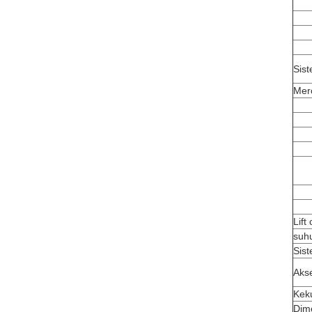
Sis
Mer
Lift
suh
Sis
Akse
Kek
Dim