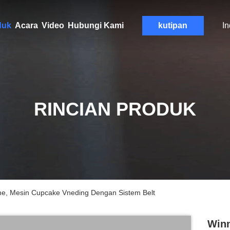
duk
Acara
Video
Hubungi Kami
kutipan
I
RINCIAN PRODUK
ne, Mesin Cupcake Vneding Dengan Sistem Belt
Winn