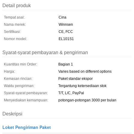
Detail produk
Tempat asal:
Cina
Nama merek:
Winnsen
Sertifikasi:
CE, FCC
Nomor model:
EL101S1
Syarat-syarat pembayaran & pengiriman
Kuantitas min Order:
Bagian 1
Harga:
Varies based on different options
Kemasan rincian:
Paket standar ekspor
Waktu pengiriman:
Tergantung ketersediaan stok
Syarat-syarat pembayaran:
T/T, L/C, PayPal
Menyediakan kemampuan:
potongan-potongan 3000 per bulan
Deskripsi
Loket Pengiriman Paket