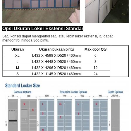
Opsi Ukuran Loker Ekstensi Standar
Satu konsol dapat mengontrol satu atau lebih loker ekstensi, itu dapat
mengontrol hingga 3oo pintu.
Ukuran
Ukuran bukaan pintu
Max door Qty
XL
L432 X H598 X D520 / 460mm
6
L
L432 X H448 X D520 / 460mm
8
M
L432 X H296 X D520 / 460mm
12
S
L432 X H145 X D520 / 460mm
24