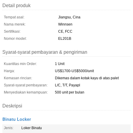
Detail produk
Tempat asal:
Jiangsu, Cina
Nama merek:
Winnsen
Sertifikasi:
CE, FCC
Nomor model:
EL201B
Syarat-syarat pembayaran & pengiriman
Kuantitas min Order:
1 Unit
Harga:
US$1700-US$5000/unit
Kemasan rincian:
Dikemas dalam kotak kayu di atas palet
Syarat-syarat pembayaran:
L/C, T/T, Payapl
Menyediakan kemampuan:
500 unit per bulan
Deskripsi
Binatu Locker
Jenis:
Loker Binatu