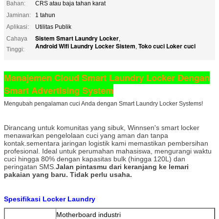
Bahan:
CRS atau baja tahan karat
Jaminan:
1 tahun
Aplikasi:
Utilitas Publik
Sistem Smart Laundry Locker
Cahaya
,
Android Wifi Laundry Locker Sistem
Toko cuci Loker cuci
,
Tinggi:
Manajemen Cloud Smart Laundry Locker Dengan
Smart Advertising System
Mengubah pengalaman cuci Anda dengan Smart Laundry Locker Systems!
Dirancang untuk komunitas yang sibuk, Winnsen's smart locker
menawarkan pengelolaan cuci yang aman dan tanpa
kontak.sementara jaringan logistik kami memastikan pembersihan
profesional. Ideal untuk perumahan mahasiswa, mengurangi waktu
cuci hingga 80% dengan kapasitas bulk (hingga 120L) dan
peringatan SMS.
Jalan pintasmu dari keranjang ke lemari
pakaian yang baru. Tidak perlu usaha.
Spesifikasi Locker Laundry
Motherboard industri