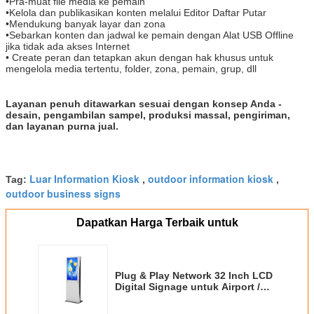
•
Pra-muat file media ke pemain
•
Kelola dan publikasikan konten melalui Editor Daftar Putar
•
Mendukung banyak layar dan zona
•
Sebarkan konten dan jadwal ke pemain dengan Alat USB Offline
jika tidak ada akses Internet
• C
reate peran dan tetapkan akun dengan hak khusus untuk
mengelola media tertentu, folder, zona, pemain, grup, dll
Layanan penuh ditawarkan sesuai dengan konsep Anda -
desain, pengambilan sampel, produksi massal, pengiriman,
dan layanan purna jual.
Luar Information Kiosk
outdoor information kiosk
Tag:
,
,
outdoor business signs
Dapatkan Harga Terbaik untuk
Plug & Play Network 32 Inch LCD
Digital Signage untuk Airport /
Shopping Mall / Gym