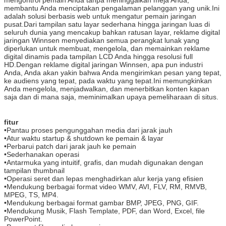
membantu Anda menciptakan pengalaman pelanggan yang unik.Ini
adalah solusi berbasis web untuk mengatur pemain jaringan
pusat.Dari tampilan satu layar sederhana hingga jaringan luas di
seluruh dunia yang mencakup bahkan ratusan layar, reklame digital
jaringan Winnsen menyediakan semua perangkat lunak yang
diperlukan untuk membuat, mengelola, dan memainkan reklame
digital dinamis pada tampilan LCD Anda hingga resolusi full
HD.Dengan reklame digital jaringan Winnsen, apa pun industri
Anda, Anda akan yakin bahwa Anda mengirimkan pesan yang tepat,
ke audiens yang tepat, pada waktu yang tepat.Ini memungkinkan
Anda mengelola, menjadwalkan, dan menerbitkan konten kapan
saja dan di mana saja, meminimalkan upaya pemeliharaan di situs.
fitur
•
Pantau proses pengunggahan media dari jarak jauh
•
Atur waktu startup & shutdown ke pemain & layar
•
Perbarui patch dari jarak jauh ke pemain
•
Sederhanakan operasi
•
Antarmuka yang intuitif, grafis, dan mudah digunakan dengan
tampilan thumbnail
•
Operasi seret dan lepas menghadirkan alur kerja yang efisien
•
Mendukung berbagai format video WMV, AVI, FLV, RM, RMVB,
MPEG, TS, MP4.
•
Mendukung berbagai format gambar BMP, JPEG, PNG, GIF.
•
Mendukung Musik, Flash Template, PDF, dan Word, Excel, file
PowerPoint.