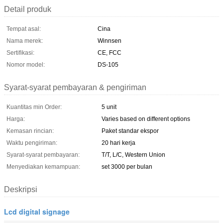
Detail produk
Tempat asal:
Cina
Nama merek:
Winnsen
Sertifikasi:
CE, FCC
Nomor model:
DS-105
Syarat-syarat pembayaran & pengiriman
Kuantitas min Order:
5 unit
Harga:
Varies based on different options
Kemasan rincian:
Paket standar ekspor
Waktu pengiriman:
20 hari kerja
Syarat-syarat pembayaran:
T/T, L/C, Western Union
Menyediakan kemampuan:
set 3000 per bulan
Deskripsi
Lcd digital signage