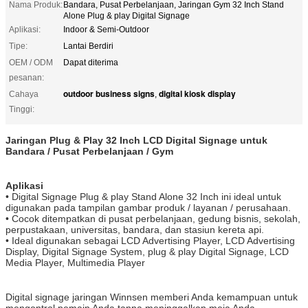
Nama Produk:
Bandara, Pusat Perbelanjaan, Jaringan Gym 32 Inch Stand
Alone Plug & play Digital Signage
Aplikasi:
Indoor & Semi-Outdoor
Tipe:
Lantai Berdiri
OEM / ODM
Dapat diterima
pesanan:
outdoor business signs
digital kiosk display
Cahaya
,
Tinggi:
Jaringan Plug & Play 32 Inch LCD Digital Signage untuk
Bandara / Pusat Perbelanjaan / Gym
Aplikasi
• Digital Signage Plug & play Stand Alone 32 Inch ini ideal untuk
digunakan pada tampilan gambar produk / layanan / perusahaan.
• Cocok ditempatkan di pusat perbelanjaan, gedung bisnis, sekolah,
perpustakaan, universitas, bandara, dan stasiun kereta api.
• Ideal digunakan sebagai LCD Advertising Player, LCD Advertising
Display, Digital Signage System, plug & play Digital Signage, LCD
Media Player, Multimedia Player
Digital signage jaringan Winnsen memberi Anda kemampuan untuk
mengontrol pemain Anda tanpa meninggalkan meja Anda,