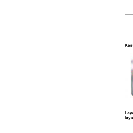
Kas
Lay
laya