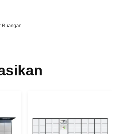
ar Ruangan
asikan