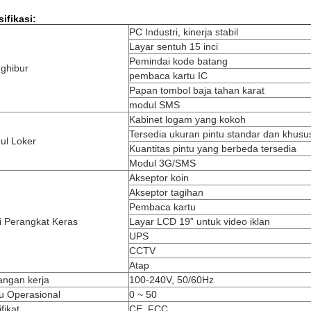
ifikasi:
PC Industri, kinerja stabil
Layar sentuh 15 inci
Pemindai kode batang
ghibur
pembaca kartu IC
Papan tombol baja tahan karat
modul SMS
Kabinet logam yang kokoh
Tersedia ukuran pintu standar dan khusu
ul Loker
Kuantitas pintu yang berbeda tersedia
Modul 3G/SMS
Akseptor koin
Akseptor tagihan
Pembaca kartu
i Perangkat Keras
Layar LCD 19” untuk video iklan
UPS
CCTV
Atap
angan kerja
100-240V, 50/60Hz
u Operasional
0 ~ 50
ifikat
CE, FCC