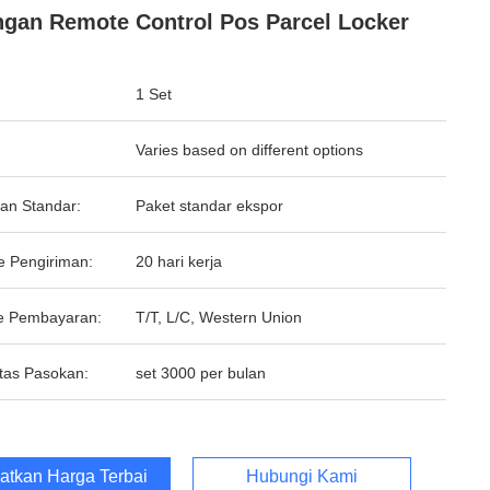
ngan Remote Control Pos Parcel Locker
1 Set
Varies based on different options
an Standar:
Paket standar ekspor
e Pengiriman:
20 hari kerja
e Pembayaran:
T/T, L/C, Western Union
tas Pasokan:
set 3000 per bulan
atkan Harga Terbaik
Hubungi Kami