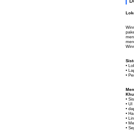
D
Lok
Winn
pake
menj
mere
Winn
Sis
• Lo
• La
• Pe
Men
Khu
• Si
• UI
• da
• H
• Li
• Me
• Se