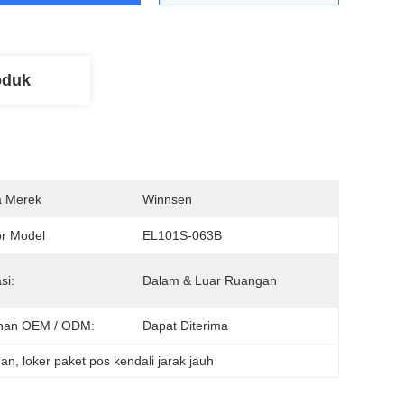
oduk
 Merek
Winnsen
r Model
EL101S-063B
si:
Dalam & Luar Ruangan
nan OEM / ODM:
Dapat Diterima
gan
, 
loker paket pos kendali jarak jauh