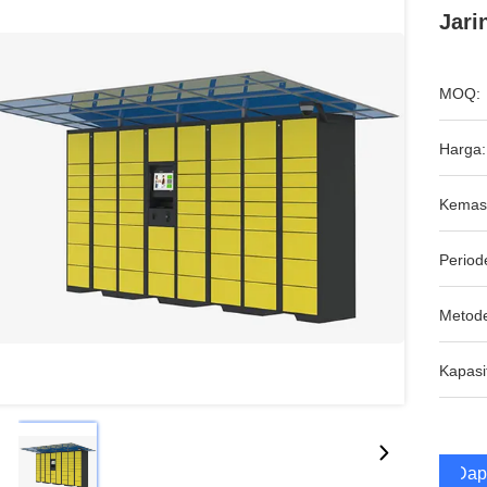
Jari
MOQ:
Harga:
Kemas
Period
Metod
Kapasi
Dap