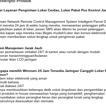
eskripsi Produk
er Layanan Pengiriman Loker Cerdas, Loker Paket Pos Kontrol Ja
sen Network Remote Control Management System Intelligent Parcel 
t mereka 24 jam di waktu luang mereka, menawarkan pelanggan pilih
atuhkan paket di loker, pesan SMS akan dikirim ke ponsel pelanggan,
ka kapan saja mereka mau.Begitu mudah!Loker dan konsol elektronik 
sen memberikan solusi lengkap untuk pengiriman paket.
tem Manajemen Jarak Jauh
ker pemantauan nirkabel 24/7 di kantor atau rumah dengan mudah
poran harian/mingguan/bulanan
mutar iklan LCD jaringan
gapa memilih Winnsen 24 Jam Tersedia Jaringan Canggih Loker P
sus
?
stem loker elektronik yang aman
 multi bahasa
pat diakses 24/7
anya membutuhkan beberapa detik untuk dropdown dan pengambilan p
ni produksi in-house menawarkan harga yang kompetitif, penghematan
nyediakan solusi perangkat keras dan perangkat lunak yang lengkap
penuhnya disesuaikan dan otomatis