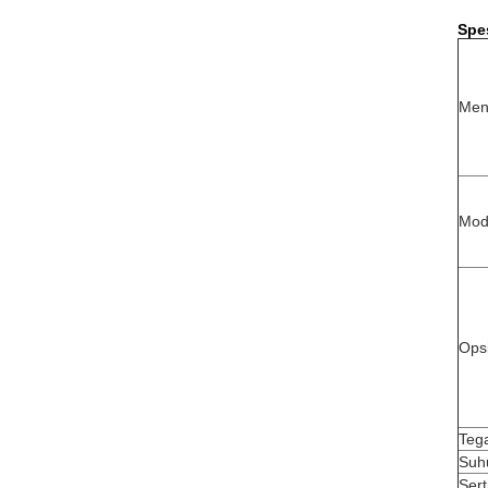
Spes
Men
Mod
Ops
Teg
Suh
Sert