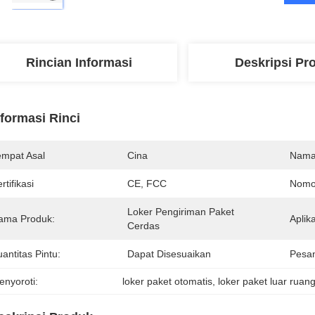
Rincian Informasi
Deskripsi Pr
nformasi Rinci
empat Asal
Cina
Nama
rtifikasi
CE, FCC
Nomo
Loker Pengiriman Paket 
ama Produk:
Aplika
Cerdas
antitas Pintu:
Dapat Disesuaikan
Pesa
enyoroti:
loker paket otomatis
, 
loker paket luar ruan