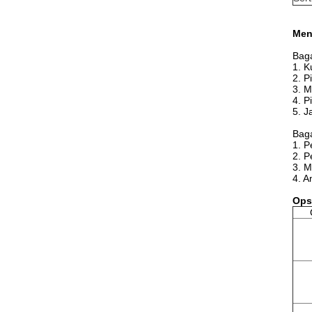
Men
Bag
1. Ku
2. P
3. 
4. P
5. J
Bag
1. 
2. P
3. M
4. A
Ops