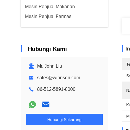
Mesin Penjual Makanan
Mesin Penjual Farmasi
Hubungi Kami
I
T
Mr. John Liu
Se
sales@winnsen.com
86-512-5891-8000
N
Ku
M
Hubungi Sekarang