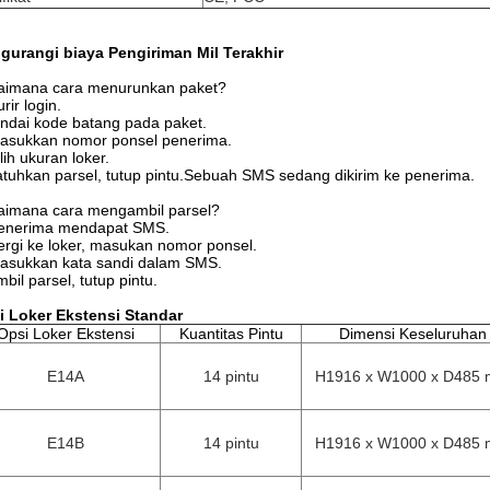
gurangi biaya Pengiriman Mil Terakhir
aimana cara menurunkan paket?
rir login.
indai kode batang pada paket.
Masukkan nomor ponsel penerima.
ilih ukuran loker.
atuhkan parsel, tutup pintu.Sebuah SMS sedang dikirim ke penerima.
aimana cara mengambil parsel?
Penerima mendapat SMS.
ergi ke loker, masukan nomor ponsel.
asukkan kata sandi dalam SMS.
mbil parsel, tutup pintu.
i Loker Ekstensi Standar
Opsi Loker Ekstensi
Kuantitas Pintu
Dimensi Keseluruhan
E14A
14 pintu
H1916 x W1000 x D485
E14B
14 pintu
H1916 x W1000 x D485