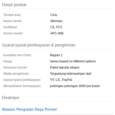
Detail produk
Tempat asal:
Cina
Nama merek:
Winnsen
Sertifikasi:
CE, FCC
Nomor model:
APC-06B
Syarat-syarat pembayaran & pengiriman
Kuantitas min Order:
Bagian 1
Harga:
Varies based on different options
Kemasan rincian:
Paket standar ekspor
Waktu pengiriman:
Tergantung ketersediaan stok
Syarat-syarat pembayaran:
T/T, L/C, PayPal
Menyediakan kemampuan:
potongan-potongan 3000 per bulan
Deskripsi
Stasiun Pengisian Daya Ponsel