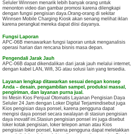
Seluler Winnsen menarik lebih banyak orang untuk
Operasional
menonton video dan gambar promosi karena dilengkapi
Sertifikat
CE, FCC
dengan fungsi pengisian daya.Orang-orang di sekitar
Winnsen Mobile Charging Kiosk akan senang melihat iklan
karena perangkat mereka dapat diisi dayanya.
Fungsi Laporan
APC-06B menawarkan fungsi laporan untuk menganalisis
operasi harian dan rencana bisnis masa depan.
Pengendali Jarak Jauh
APC-06B dapat dikendalikan dari jarak jauh melalui internet,
dengan kabel LAN, Wifi, 3G atau solusi lain yang tersedia.
Layanan lengkap ditawarkan sesuai dengan konsep
Anda – desain, pengambilan sampel, produksi massal,
pengiriman, dan layanan purna jual.
Ini
Mesin Kios Penjual Otomatis Layanan Pengisian Daya
Seluler 24 Jam dengan Loker Digital Terjamin
disebut juga
Kios pengisian daya ponsel, karena pengguna dapat
mengisi daya ponsel secara swalayan di stasiun pengisian
daya inovatif ini.Stasiun pengisian ponsel ini juga disebut
loker kotak pengisian, loker telepon aman atau Kios
pengisian loker ponsel, karena pengguna dapat meletakkan