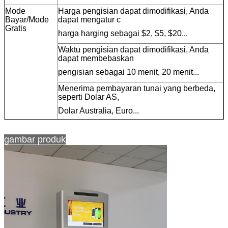
Mode
Harga pengisian dapat dimodifikasi, Anda
Bayar/Mode
dapat mengatur c
Gratis
harga harging sebagai $2, $5, $20...
Waktu pengisian dapat dimodifikasi, Anda
dapat membebaskan
pengisian sebagai 10 menit, 20 menit...
Menerima pembayaran tunai yang berbeda,
seperti Dolar AS,
Dolar Australia, Euro...
Terima pembayaran kartu yang berbeda,
seperti magstripe
gambar produk
kartu, kartu chip, kartu RFID...
LCD 19 inci
Tampilkan instruksi operasi dan iklan
Mendukung video dan gambar iklan
Mendukung multi bahasa
Mendukung antarmuka pengguna khusus