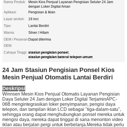
Nama Produk:
Mesin Kios Penjual Layanan Pengisian Seluler 24 Jam
dengan Loker Digital Aman
Aplikasi:
Pengisian & Iklan
Layar sentuh:
19 inci
Tipe:
Lantai Berdiri
Warna:
Silver / Hitam
OEM / Pesanan
Dapat diterima
OEM:
stasiun pengisian ponsel
Cahaya Tinggi:
,
stasiun pengisian baterai telepon umum
24 Jam Stasiun Pengisian Ponsel Kios
Mesin Penjual Otomatis Lantai Berdiri
Deskripsi
Winnsen
Mesin Kios Penjual Otomatis Layanan Pengisian
Daya Seluler 24 Jam dengan Loker Digital Terjamin
APC-
06B mengintegrasikan loker penyimpanan, pengisi daya
telepon, dan tampilan iklan LCD sebagai "tiga-dalam-satu",
sehingga orang dapat menghubungkan ponsel mereka untuk
mengisi daya, mereka dapat tinggal di sana menonton video
iklan atau berjalan pergi untuk berbelanja.Mereka tidak perlu