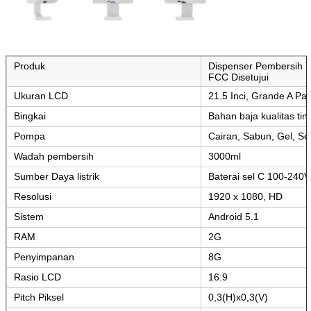
Produk
Dispenser Pembersih T
FCC Disetujui
Ukuran LCD
21.5 Inci, Grande A Pa
Bingkai
Bahan baja kualitas tin
Pompa
Cairan, Sabun, Gel, S
Wadah pembersih
3000ml
Sumber Daya listrik
Baterai sel C 100-240V
Resolusi
1920 x 1080, HD
Sistem
Android 5.1
RAM
2G
Penyimpanan
8G
Rasio LCD
16:9
Pitch Piksel
0,3(H)x0,3(V)