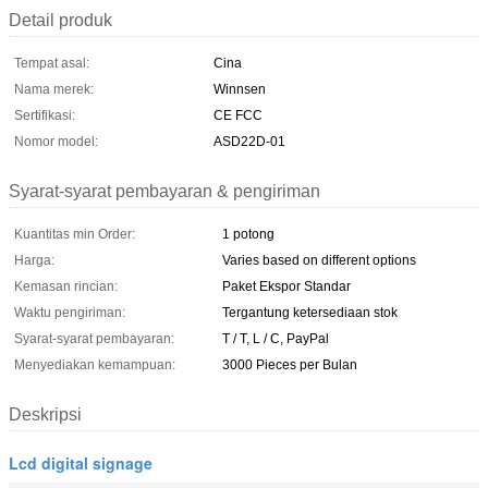
Detail produk
Tempat asal:
Cina
Nama merek:
Winnsen
Sertifikasi:
CE FCC
Nomor model:
ASD22D-01
Syarat-syarat pembayaran & pengiriman
Kuantitas min Order:
1 potong
Harga:
Varies based on different options
Kemasan rincian:
Paket Ekspor Standar
Waktu pengiriman:
Tergantung ketersediaan stok
Syarat-syarat pembayaran:
T / T, L / C, PayPal
Menyediakan kemampuan:
3000 Pieces per Bulan
Deskripsi
Lcd digital signage