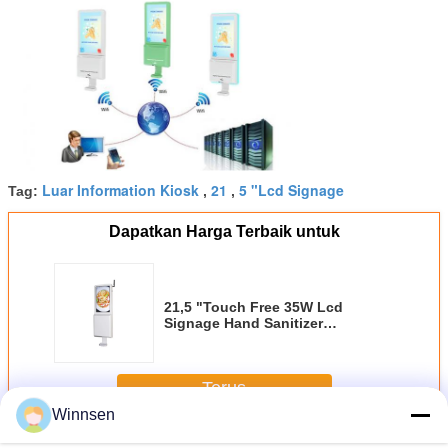
Luar Information Kiosk
21
5 "Lcd Signage
Tag:
,
,
Dapatkan Harga Terbaik untuk
21,5 "Touch Free 35W Lcd
Signage Hand Sanitizer
Dispenser
Terus
Winnsen
Lcd digital signage
Lebih