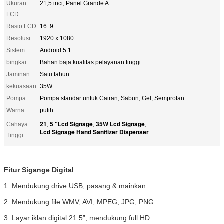
Ukuran
21,5 inci, Panel Grande A.
LCD:
Rasio LCD:
16: 9
Resolusi:
1920 x 1080
Sistem:
Android 5.1
bingkai:
Bahan baja kualitas pelayanan tinggi
Jaminan:
Satu tahun
kekuasaan:
35W
Pompa:
Pompa standar untuk Cairan, Sabun, Gel, Semprotan.
Warna:
putih
21
5 "Lcd Signage
35W Lcd Signage
Cahaya
,
,
,
Lcd Signage Hand Sanitizer Dispenser
Tinggi:
Fitur Sigange Digital 
1. Mendukung drive USB, pasang & mainkan.
2. Mendukung file WMV, AVI, MPEG, JPG, PNG.
3. Layar iklan digital 21.5”, mendukung full HD