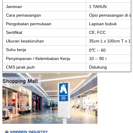
Jaminan
1 TAHUN
Cara pemasangan
Opsi pemasangan di din
Kirimkan
Pengobatan permukaan
Lapisan bubuk
Sertifikat
CE, FCC
Ukuran keseluruhan
35cm L x 100cm T x 1
Suhu kerja
0℃ -- 60
Penyimpanan / Kelembaban Kerja
10 -- 90﹪
CMS jarak jauh
Didukung