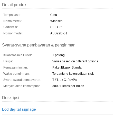
Detail produk
Tempat asal:
Cina
Nama merek:
Winnsen
Sertifikasi:
CE FCC
Nomor model:
ASD22D-01
Syarat-syarat pembayaran & pengiriman
Kuantitas min Order:
1 potong
Harga:
Varies based on different options
Kemasan rincian:
Paket Ekspor Standar
Waktu pengiriman:
Tergantung ketersediaan stok
Syarat-syarat pembayaran:
T / T, L / C, PayPal
Menyediakan kemampuan:
3000 Pieces per Bulan
Deskripsi
Lcd digital signage