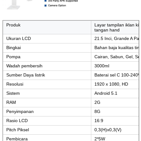
Produk
Layar tampilan iklan ki
tangan hand
Tinggalkan pesan
Ukuran LCD
21.5 Inci, Grande A Pa
Kami akan segera menghubungi
Bingkai
Bahan baja kualitas tin
Anda kembali!
Pompa
Cairan, Sabun, Gel, S
Wadah pembersih
3000ml
Sumber Daya listrik
Baterai sel C 100-240V
Resolusi
1920 x 1080, HD
Sistem
Android 5.1
RAM
2G
Penyimpanan
8G
Rasio LCD
16:9
Pitch Piksel
0,3(H)x0,3(V)
Pembicara
2*5W