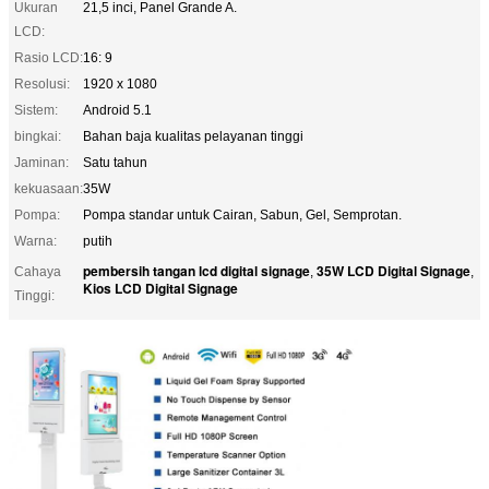
Ukuran
21,5 inci, Panel Grande A.
LCD:
Rasio LCD:
16: 9
Resolusi:
1920 x 1080
Sistem:
Android 5.1
bingkai:
Bahan baja kualitas pelayanan tinggi
Jaminan:
Satu tahun
kekuasaan:
35W
Pompa:
Pompa standar untuk Cairan, Sabun, Gel, Semprotan.
Warna:
putih
pembersih tangan lcd digital signage
35W LCD Digital Signage
Cahaya
,
,
Kios LCD Digital Signage
Tinggi: