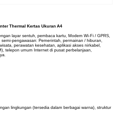
inter Thermal Kertas Ukuran A4
dengan layar sentuh, pembaca kartu, Modem Wi-Fi / GPRS,
u semi-pengawasan: Pemerintah, permainan / hiburan,
iwisata, perawatan kesehatan, aplikasi akses nirkabel,
TM), telepon umum Internet di pusat perbelanjaan,
ya.
dungan lingkungan (tersedia dalam berbagai warna), struktur