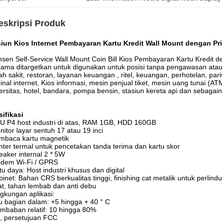
eskripsi Produk
siun Kios Internet Pembayaran Kartu Kredit Wall Mount dengan Pr
sen Self-Service Wall Mount Coin Bill Kios Pembayaran Kartu Kredit 
tama ditargetkan untuk digunakan untuk posisi tanpa pengawasan ata
h sakit, restoran, layanan keuangan , ritel, keuangan, perhotelan, par
inal internet, Kios informasi, mesin penjual tiket, mesin uang tunai (A
ersitas, hotel, bandara, pompa bensin, stasiun kereta api dan sebagain
ifikasi
U P4 host industri di atas, RAM 1GB, HDD 160GB
nitor layar sentuh 17 atau 19 inci
mbaca kartu magnetik
inter termal untuk pencetakan tanda terima dan kartu skor
eaker internal 2 * 5W
odem Wi-Fi / GPRS
tu daya: Host industri khusus dan digital
binet: Bahan CRS berkualitas tinggi, finishing cat metalik untuk perlin
t, tahan lembab dan anti debu
ngkungan aplikasi:
 bagian dalam: +5 hingga + 40 ° C
mbaban relatif: 10 hingga 80%
, persetujuan FCC