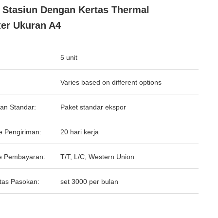
 Stasiun Dengan Kertas Thermal
ter Ukuran A4
5 unit
Varies based on different options
an Standar:
Paket standar ekspor
e Pengiriman:
20 hari kerja
e Pembayaran:
T/T, L/C, Western Union
tas Pasokan:
set 3000 per bulan