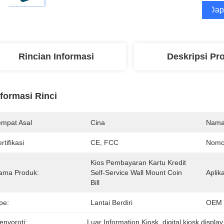
Dap
Rincian Informasi
Deskripsi Pr
nformasi Rinci
empat Asal
Cina
Nama
rtifikasi
CE, FCC
Nomo
Kios Pembayaran Kartu Kredit 
ama Produk:
Self-Service Wall Mount Coin 
Aplika
Bill
pe:
Lantai Berdiri
OEM 
enyoroti:
Luar Information Kiosk
, 
digital kiosk display