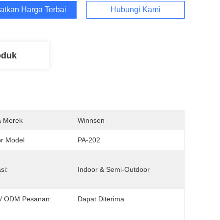
atkan Harga Terbaik
Hubungi Kami
oduk
 Merek
Winnsen
r Model
PA-202
si:
Indoor & Semi-Outdoor
/ ODM Pesanan:
Dapat Diterima