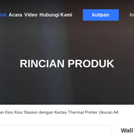
duk
Acara
Video
Hubungi Kami
kutipan
I
RINCIAN PRODUK
an Kios Kios Stasiun dengan Kertas Thermal Printer Ukuran A4
Wall