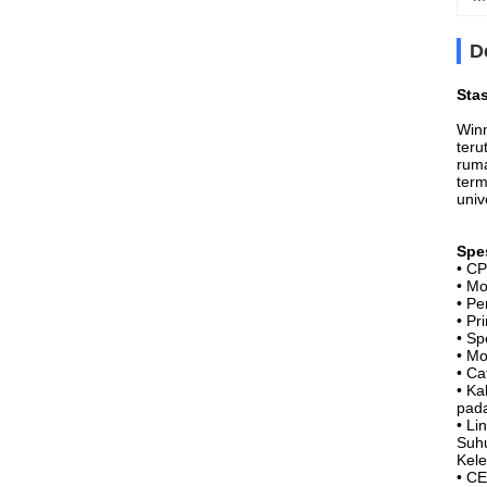
D
Sta
Winn
teru
ruma
term
univ
Spes
• CP
• Mo
• Pe
• Pr
• Sp
• M
• Ca
• Ka
pada
• Li
Suhu
Kele
• CE