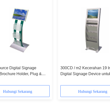
urce Digital Signage
300CD / m2 Kecerahan 19 
Brochure Holder, Plug &
Digital Signage Device untu
oor, Tampilan Layar
Bermain Video Periklanan
nan LCD
Hubungi Sekarang
Hubungi Sekarang