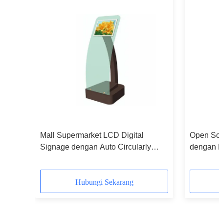
gnage
Mall Supermarket LCD Digital
Open So
 / CE
Signage dengan Auto Circularly
dengan 
Putar Tampilan Iklan 19 inci
Play Ind
Perikla
Hubungi Sekarang