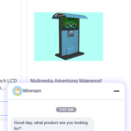
Inch LCD
Multimedia Advertising Waterproof
k
Kiosk, Sistem Layar Sentuh LCD
Winnsen
Outdoor Kios dengan Shelter
Hubungi Sekarang
7:07 AM
Good day, what product are you looking 
for?