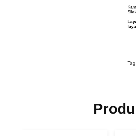
Kami
Sila
Lay
laya
Tag
Produ