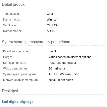
Detail produk
Tempat asal:
Cina
Nama merek:
Winnsen
Sertifikasi:
CE, FCC
Nomor model:
AD-107
Syarat-syarat pembayaran & pengiriman
Kuantitas min Order:
5 unit
Harga:
Varies based on different options
Kemasan rincian:
Paket standar ekspor
Waktu pengiriman:
20 hari kerja
Syarat-syarat pembayaran:
T/T, L/C, Western Union
Menyediakan kemampuan:
set 3000 per bulan
Deskripsi
Lcd digital signage