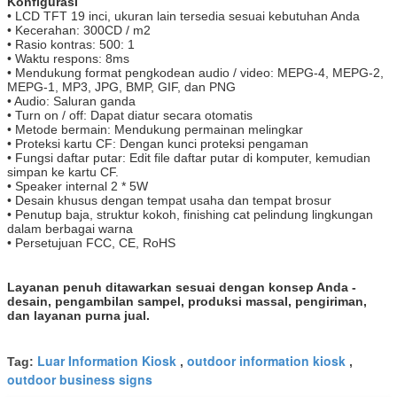
Konfigurasi
• LCD TFT 19 inci, ukuran lain tersedia sesuai kebutuhan Anda
• Kecerahan: 300CD / m2
• Rasio kontras: 500: 1
• Waktu respons: 8ms
• Mendukung format pengkodean audio / video: MEPG-4, MEPG-2,
MEPG-1, MP3, JPG, BMP, GIF, dan PNG
• Audio: Saluran ganda
• Turn on / off: Dapat diatur secara otomatis
• Metode bermain: Mendukung permainan melingkar
• Proteksi kartu CF: Dengan kunci proteksi pengaman
• Fungsi daftar putar: Edit file daftar putar di komputer, kemudian
simpan ke kartu CF.
• Speaker internal 2 * 5W
• Desain khusus dengan tempat usaha dan tempat brosur
• Penutup baja, struktur kokoh, finishing cat pelindung lingkungan
dalam berbagai warna
• Persetujuan FCC, CE, RoHS
Layanan penuh ditawarkan sesuai dengan konsep Anda -
desain, pengambilan sampel, produksi massal, pengiriman,
dan layanan purna jual.
Luar Information Kiosk
outdoor information kiosk
Tag:
,
,
outdoor business signs